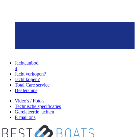
Jachtaanbod
4
Jacht verkopen?
Jacht kopen?
Total Care service
Dealerships
Video's / Foto's
Technische specificaties
Gerelateerde jachten
E-mail ons